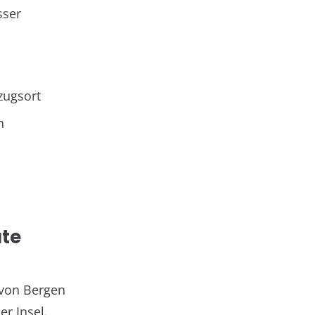
sser
zugsort
n
ute
 von Bergen
er Insel.