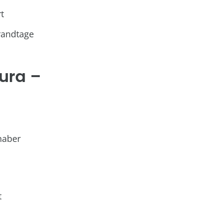
t
randtage
tura –
haber
t