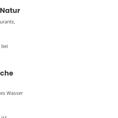
 Natur
urants,
 bei
iche
enes Wasser
ist