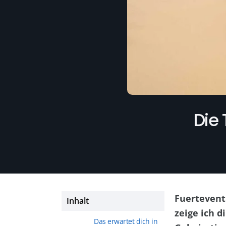
Die 
Fuerteventu
Inhalt
zeige ich d
Das erwartet dich in