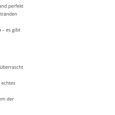
and perfekt
Stränden
 – es gibt
 überrascht
 echtes
em der