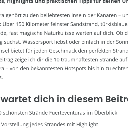
s, Highlights und praktischen Tipps für deinen Ur
ra gehört zu den beliebtesten Inseln der Kanaren – u
 Über 150 Kilometer feinster Sandstrand, türkisblau
lde, fast magische Naturkulisse warten auf dich. Ob 
 suchst, Wassersport liebst oder einfach in der Sonn
 Insel bietet für jeden Geschmack den perfekten Strand
itrag zeige ich dir die 10 traumhaftesten Strände auf
ra – von den bekanntesten Hotspots bis hin zu echte
s.
wartet dich in diesem Beit
0 schönsten Strände Fuerteventuras im Überblick
 Vorstellung jedes Strandes mit Highlight