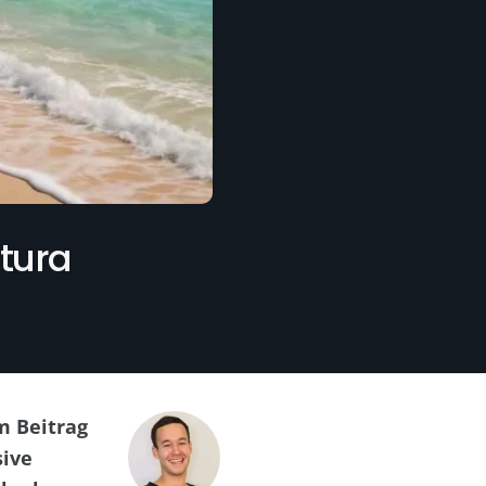
ntura
m Beitrag
sive