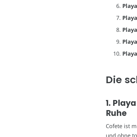
Playa
Playa
Playa
Play
Playa
Die sc
1. Play
Ruhe
Cofete ist m
und ohne tou