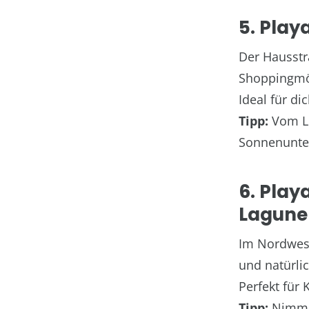
5. Play
Der Hausstr
Shoppingmög
Ideal für d
Tipp:
Vom Le
Sonnenunte
6. Play
Lagune
Im Nordweste
und natürlic
Perfekt für
Tipp:
Nimm d