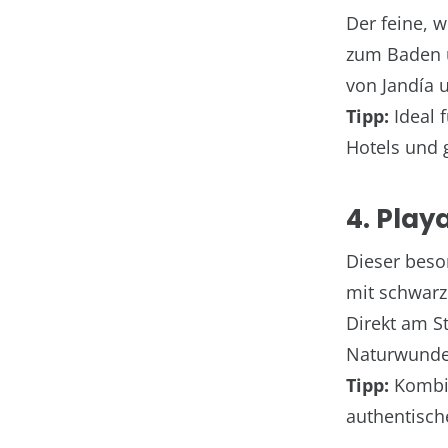
Der feine, 
zum Baden u
von Jandía 
Tipp:
Ideal 
Hotels und 
4. Play
Dieser beso
mit schwar
Direkt am S
Naturwunde
Tipp:
Kombin
authentisch