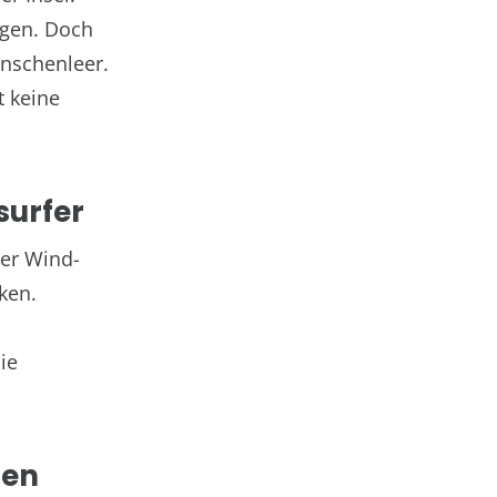
ngen. Doch
enschenleer.
t keine
surfer
ter Wind-
ken.
ie
den