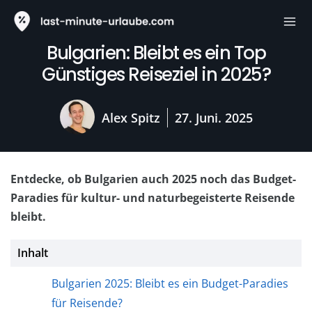
Zum
Mai
Inhalt
Me
springen
Bulgarien: Bleibt es ein Top
Günstiges Reiseziel in 2025?
Alex Spitz
27. Juni. 2025
Entdecke, ob Bulgarien auch 2025 noch das Budget-
Paradies für kultur- und naturbegeisterte Reisende
bleibt.
Inhalt
Bulgarien 2025: Bleibt es ein Budget-Paradies
für Reisende?