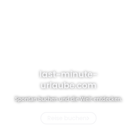
last-minute-
urlaube.com
Spontan buchen und die Welt entdecken.
Reise buchen