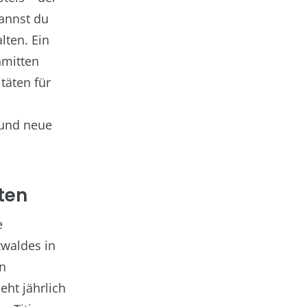
kannst du
lten. Ein
nmitten
täten für
 und neue
ten
e
zwaldes in
in
eht jährlich