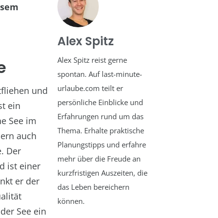
iesem
Alex Spitz
Alex Spitz reist gerne
e
spontan. Auf last-minute-
urlaube.com teilt er
tfliehen und
persönliche Einblicke und
t ein
Erfahrungen rund um das
he See im
Thema. Erhalte praktische
dern auch
Planungstipps und erfahre
. Der
mehr über die Freude an
 ist einer
kurzfristigen Auszeiten, die
nkt er der
das Leben bereichern
alität
können.
der See ein