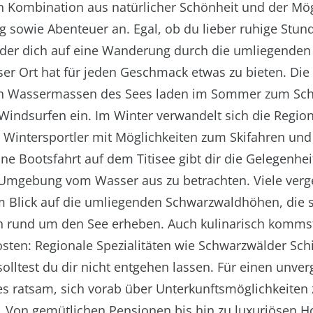
en Kombination aus natürlicher Schönheit und der Mög
 sowie Abenteuer an. Egal, ob du lieber ruhige Stun
oder dich auf eine Wanderung durch die umliegenden
eser Ort hat für jeden Geschmack etwas zu bieten. Die
aren Wassermassen des Sees laden im Sommer zum S
Windsurfen ein. Im Winter verwandelt sich die Region
r Wintersportler mit Möglichkeiten zum Skifahren und
ne Bootsfahrt auf dem Titisee gibt dir die Gelegenheit
Umgebung vom Wasser aus zu betrachten. Viele verg
im Blick auf die umliegenden Schwarzwaldhöhen, die 
h rund um den See erheben. Auch kulinarisch kommst
osten: Regionale Spezialitäten wie Schwarzwälder Sc
solltest du dir nicht entgehen lassen. Für einen unve
 es ratsam, sich vorab über Unterkunftsmöglichkeiten
. Von gemütlichen Pensionen bis hin zu luxuriösen Ho