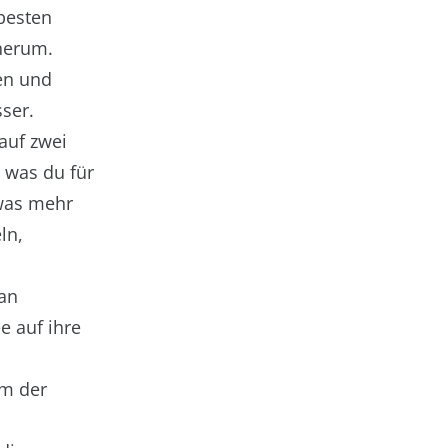
besten
herum.
en und
ser.
auf zwei
, was du für
twas mehr
ln,
 an
e auf ihre
em der