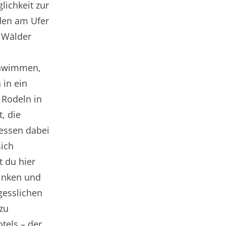
lichkeit zur
den am Ufer
 Wälder
chwimmen,
 in ein
 Rodeln in
, die
essen dabei
sich
 du hier
hinken und
rgesslichen
 zu
tels – der