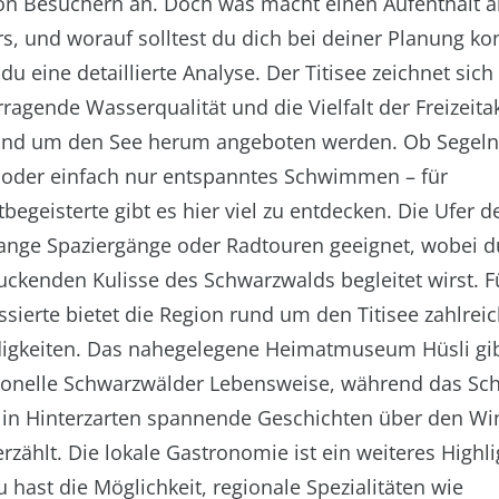
n Besuchern an. Doch was macht einen Aufenthalt a
s, und worauf solltest du dich bei deiner Planung ko
 du eine detaillierte Analyse. Der Titisee zeichnet sic
ragende Wasserqualität und die Vielfalt der Freizeitak
 und um den See herum angeboten werden. Ob Segeln
oder einfach nur entspanntes Schwimmen – für
egeisterte gibt es hier viel zu entdecken. Die Ufer d
 lange Spaziergänge oder Radtouren geeignet, wobei d
uckenden Kulisse des Schwarzwalds begleitet wirst. F
ssierte bietet die Region rund um den Titisee zahlrei
gkeiten. Das nahegelegene Heimatmuseum Hüsli gibt
itionelle Schwarzwälder Lebensweise, während das S
n Hinterzarten spannende Geschichten über den Win
rzählt. Die lokale Gastronomie ist ein weiteres Highl
u hast die Möglichkeit, regionale Spezialitäten wie