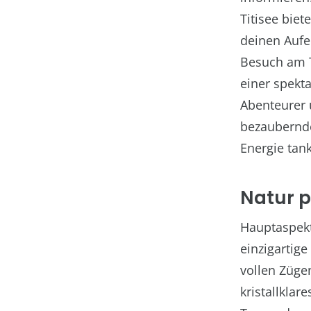
Titisee bie
deinen Aufe
Besuch am T
einer spekt
Abenteurer 
bezaubernde
Energie tan
Natur 
Hauptaspekte
einzigartig
vollen Züge
kristallklar