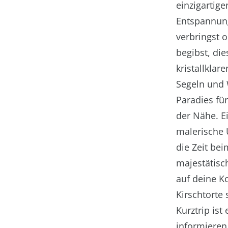
einzigartig
Entspannung
verbringst 
begibst, di
kristallkl
Segeln und 
Paradies fü
der Nähe. Ei
malerische 
die Zeit be
majestätisc
auf deine K
Kirschtorte 
Kurztrip ist
informieren