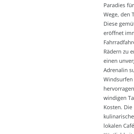
Paradies fü
Wege, den T
Diese gemüt
eröffnet im
Fahrradfahr
Rädern zu en
einen unver
Adrenalin s
Windsurfen 
hervorragen
windigen Ta
Kosten. Die
kulinarisch
lokalen Café