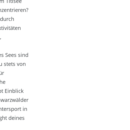
m Titisee
nzentrieren?
h durch
tivitäten
,
es Sees sind
u stets von
ür
che
 Einblick
chwarzwälder
tersport in
ight deines