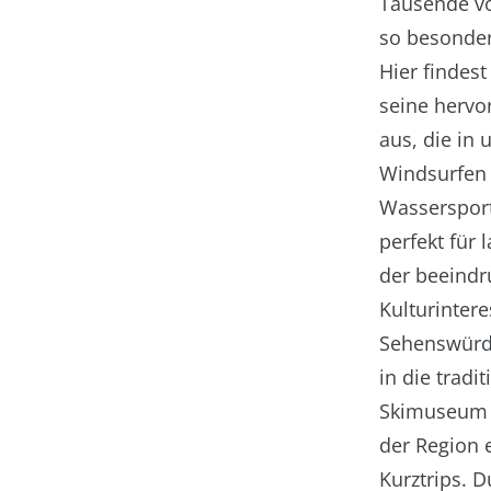
Tausende vo
so besonder
Hier findest
seine hervor
aus, die in
Windsurfen 
Wassersportb
perfekt für
der beeindr
Kulturintere
Sehenswürdi
in die trad
Skimuseum i
der Region e
Kurztrips. D