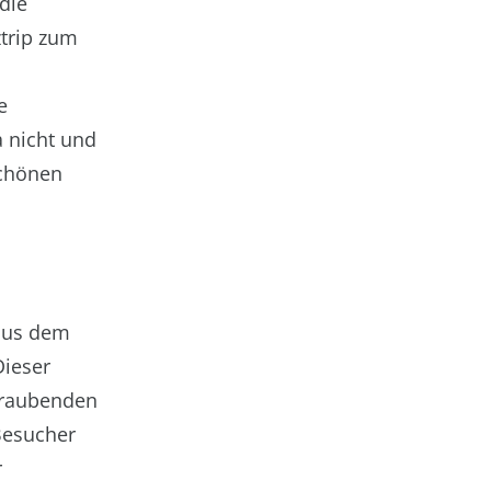
die
ztrip zum
e
 nicht und
schönen
aus dem
Dieser
beraubenden
 Besucher
r